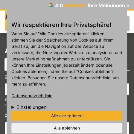
Direkt zum Inhalt
4.6
Ihre Meinungen »
☰
Wir respektieren Ihre Privatsphäre!
Wenn Sie auf "Alle Cookies akzeptieren" klicken,
stimmen Sie der Speicherung von Cookies auf Ihrem
Anmelden
Gerät zu, um die Navigation auf der Website zu
verbessern, die Nutzung der Website zu analysieren und
unsere Marketingmaßnahmen zu unterstützen. Sie
Haupt-Reiter
(aktiver Reiter)
Anmelden
Neues Passwort anfordern
können Ihre Einstellungen jederzeit ändern oder alle
Cookies ablehnen, indem Sie auf "Cookies ablehnen"
Benutzername oder E-Mail-Adresse
*
klicken. Besuchen Sie unsere Datenschutzrichtlinie, um
mehr zu erfahren.
Datenschutzrichtlinie
Sie können sich mit Ihrem Benutzernamen oder Ihrer E-Mail-Adresse
anmelden.
Einstellungen
Passwort
*
Alle akzeptieren
Alle ablehnen